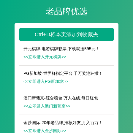
遥想公瑾当年，小乔初嫁了，雄姿英发。
羽扇纶巾，谈笑间，樯橹灰飞烟灭。
故国神游，多情应笑我，早生华发。
人生如梦，一尊还酹江月。